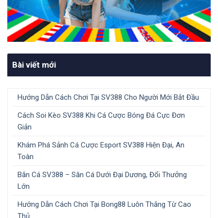
Bài viết mới
Hướng Dẫn Cách Chơi Tại SV388 Cho Người Mới Bắt Đầu
Cách Soi Kèo SV388 Khi Cá Cược Bóng Đá Cực Đơn
Giản
Khám Phá Sảnh Cá Cược Esport SV388 Hiện Đại, An
Toàn
Bắn Cá SV388 – Săn Cá Dưới Đại Dương, Đổi Thưởng
Lớn
Hướng Dẫn Cách Chơi Tại Bong88 Luôn Thắng Từ Cao
Thủ