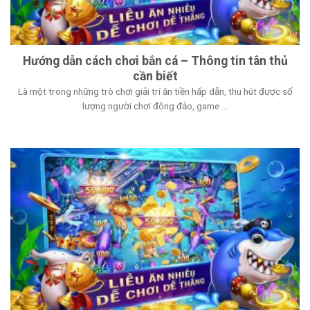
Hướng dẫn cách chơi bắn cá – Thông tin tân thủ
cần biết
Là một trong những trò chơi giải trí ăn tiền hấp dẫn, thu hút được số
lượng người chơi đông đảo, game ...