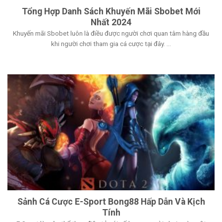
Tổng Hợp Danh Sách Khuyến Mãi Sbobet Mới
Nhất 2024
Khuyến mãi Sbobet luôn là điều được người chơi quan tâm hàng đầu
khi người chơi tham gia cá cược tại đây. ...
Sảnh Cá Cược E-Sport Bong88 Hấp Dẫn Và Kịch
Tính