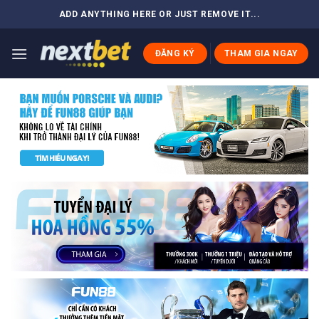
Skip
ADD ANYTHING HERE OR JUST REMOVE IT...
to
content
ĐĂNG KÝ
THAM GIA NGAY