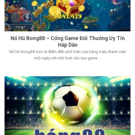
Nổ Hũ Bong88 – Cổng Game Đổi Thưởng Uy Tín
Hấp Dẫn
Nổ hũ Bong88 luôn là điểm đến phổ biến của hàng triệu thành viên
mỗi ngày với một loạt các tựa game ...