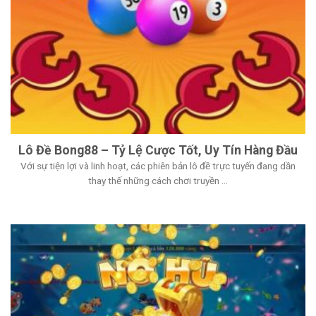
Lô Đề Bong88 – Tỷ Lệ Cược Tốt, Uy Tín Hàng Đầu
Với sự tiện lợi và linh hoạt, các phiên bản lô đề trực tuyến đang dần
thay thế những cách chơi truyền ...