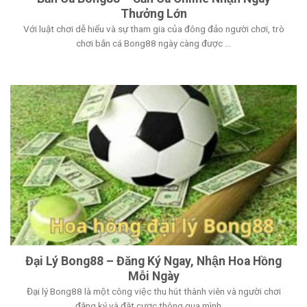
Thưởng Lớn
Với luật chơi dễ hiểu và sự tham gia của đông đảo người chơi, trò
chơi bắn cá Bong88 ngày càng được ...
Đại Lý Bong88 – Đăng Ký Ngay, Nhận Hoa Hồng
Mỗi Ngày
Đại lý Bong88 là một công việc thu hút thành viên và người chơi
đăng ký và đặt cược thông qua mình, ...