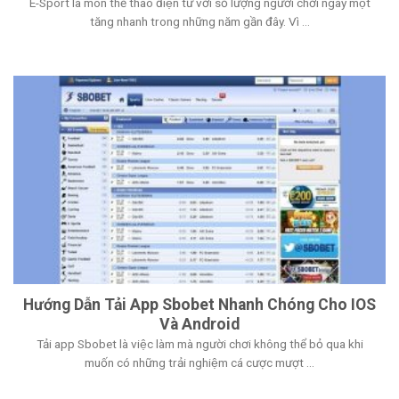
E-Sport là môn thể thao điện tử với số lượng người chơi ngày một
tăng nhanh trong những năm gần đây. Vì ...
Hướng Dẫn Tải App Sbobet Nhanh Chóng Cho IOS
Và Android
Tải app Sbobet là việc làm mà người chơi không thể bỏ qua khi
muốn có những trải nghiệm cá cược mượt ...