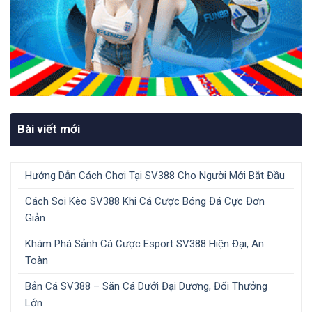
Bài viết mới
Hướng Dẫn Cách Chơi Tại SV388 Cho Người Mới Bắt Đầu
Cách Soi Kèo SV388 Khi Cá Cược Bóng Đá Cực Đơn
Giản
Khám Phá Sảnh Cá Cược Esport SV388 Hiện Đại, An
Toàn
Bắn Cá SV388 – Săn Cá Dưới Đại Dương, Đổi Thưởng
Lớn