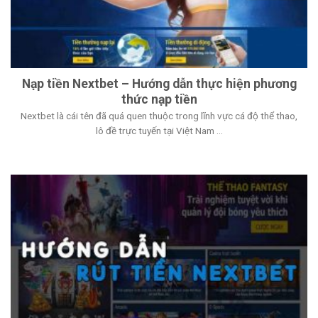
Nạp tiền Nextbet – Hướng dẫn thực hiện phương
thức nạp tiền
Nextbet là cái tên đã quá quen thuộc trong lĩnh vực cá độ thể thao,
lô đề trực tuyến tại Việt Nam ...