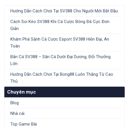
Hướng Dẫn Cách Chơi Tại SV388 Cho Người Mới Bắt Đầu
Cách Soi Kèo SV388 Khi Cá Cược Bóng Đá Cực Đơn
Giản
Khám Phá Sảnh Cá Cược Esport SV388 Hiện Đại, An
Toàn
Bắn Cá SV388 – Săn Cá Dưới Đại Dương, Đổi Thưởng
Lớn
Hướng Dẫn Cách Chơi Tại Bong88 Luôn Thắng Từ Cao
Thủ
Chuyên mục
Blog
Nhà cái
Top Game Bài