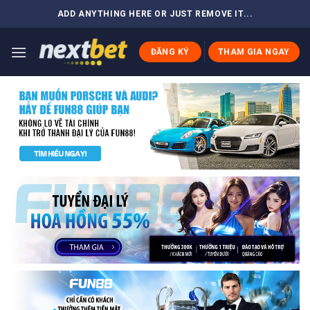
Skip
ADD ANYTHING HERE OR JUST REMOVE IT...
to
content
ĐĂNG KÝ
THAM GIA NGAY