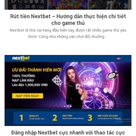
Rút tiền Nextbet – Hướng dẫn thực hiện chi tiết
cho game thủ
Nextbet là nhà cái hàng đầu hiện nay, được rất nhiều game thủ yêu
thích. Cũng như những sân chơi đổi thưởng ...
Đăng nhập Nextbet cực nhanh với thao tác cực