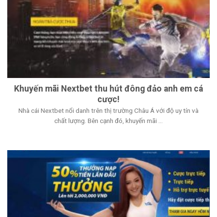
Khuyến mãi Nextbet thu hút đông đảo anh em cá
cược!
Nhà cái Nextbet nổi danh trên thị trường Châu Á với độ uy tín và
chất lượng. Bên cạnh đó, khuyến mãi ...