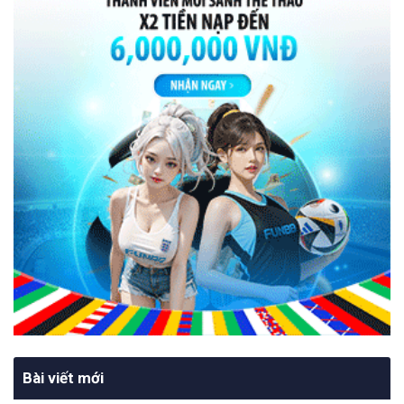
Bài viết mới